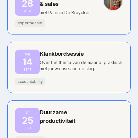
28
& sales
AUG
met Patricia De Bruycker
expertsessie
Klankbordsessie
MA
14
Over het thema van de maand, praktisch
met jouw case aan de slag.
SEPT
accountability
Duurzame
VR
25
productiviteit
SEPT