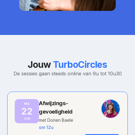
Jouw
TurboCircles
De sessies gaan steeds online van 9u tot 10u30
Afwijzings-
MA
22
gevoeligheid
JUNI
met Dorien Baele
om 12u