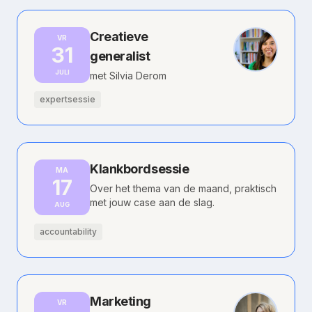
Creatieve
VR
31
generalist
JULI
met Silvia Derom
expertsessie
Klankbordsessie
MA
17
Over het thema van de maand, praktisch
met jouw case aan de slag.
AUG
accountability
Marketing
VR