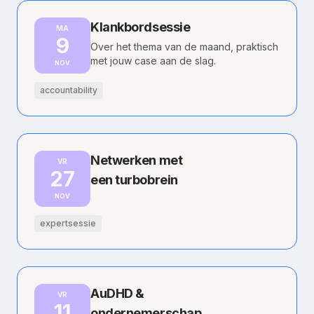
Klankbordsessie
MA
9
Over het thema van de maand, praktisch
met jouw case aan de slag.
NOV
accountability
Netwerken met
VR
27
een turbobrein
NOV
expertsessie
AuDHD &
VR
11
ondernemerschap