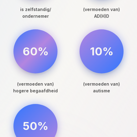
is zelfstandig/
(vermoeden van)
ondernemer
AD(H)D
60%
10%
(vermoeden van)
(vermoeden van)
hogere begaafdheid
autisme
50%