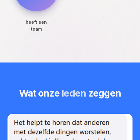
heeft een
team
Wat onze
leden
zeggen