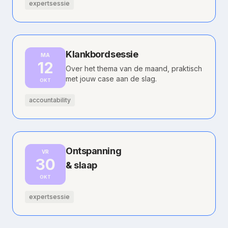
expertsessie
Klankbordsessie
MA
12
Over het thema van de maand, praktisch
met jouw case aan de slag.
OKT
accountability
Ontspanning
VR
30
& slaap
OKT
expertsessie