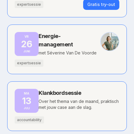
Gratis try-out
expertsessie
Energie-
VR
26
management
JUNI
met Séverine Van De Voorde
expertsessie
Klankbordsessie
MA
13
Over het thema van de maand, praktisch
met jouw case aan de slag.
JULI
accountability